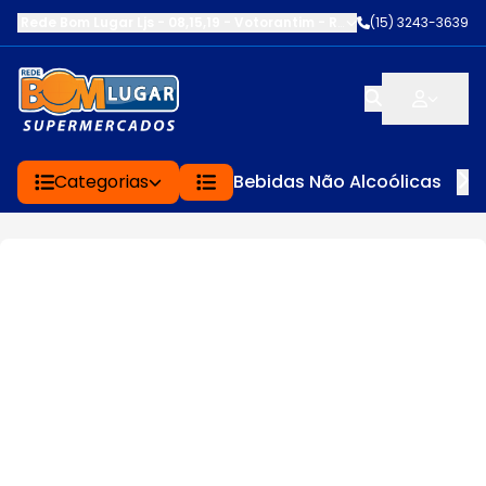
Rede Bom Lugar Ljs - 08,15,19 - Votorantim
-
RUA SERVINA CARDOS
(15) 3243-3639
Categorias
Bebidas Não Alcoólicas