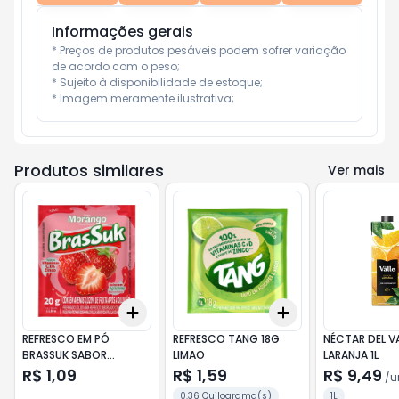
Informações gerais
* Preços de produtos pesáveis podem sofrer variação 
de acordo com o peso;

* Sujeito à disponibilidade de estoque;

* Imagem meramente ilustrativa;
Produtos similares
Ver mais
Add
Add
+
3
+
5
+
10
+
3
+
5
+
10
REFRESCO EM PÓ
REFRESCO TANG 18G
NÉCTAR DEL VA
BRASSUK SABOR
LIMAO
LARANJA 1L
MORANGO 20G
R$ 1,09
R$ 1,59
R$ 9,49
/
u
0.36 Quilograma(s)
1L