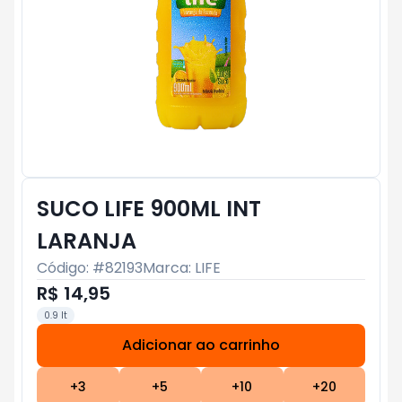
SUCO LIFE 900ML INT
LARANJA
Código: #
82193
Marca:
LIFE
R$ 14,95
0.9 lt
Adicionar ao carrinho
Subtotal:
R$ 0
+
3
+
5
+
10
+
20