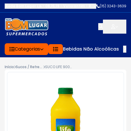
Rede Bom Lugar Ljs - 08,15,19 - Votorantim
-
RUA SERVINA CARDOS
(15) 3243-3639
Categorias
Bebidas Não Alcoólicas
Início
Sucos / Refrescos
SUCO LIFE 900ML INT LARANJA