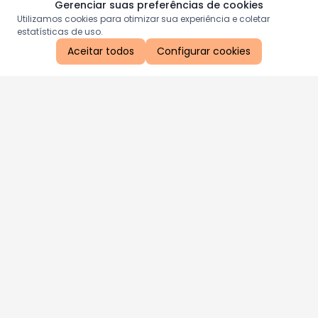
Gerenciar suas preferências de cookies
Utilizamos cookies para otimizar sua experiência e coletar
estatísticas de uso.
Aceitar todos
Configurar cookies
Aproveite as nossas promoções!
Cadastre seu e-mail e receba ofertas exclusivas.
QUERO RECEBER