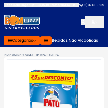
Rede Bom Lugar Ljs - 08,15,19 - Votorantim
-
RUA SERVINA CARDOS
(15) 3243-3639
Categorias
Bebidas Não Alcoólicas
Início
Desinfetante / Desodorizadores
PEDRA SANIT PATO 25G 25% DESC MARIN