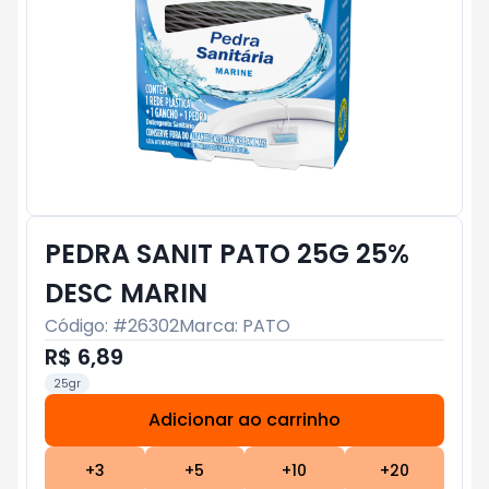
PEDRA SANIT PATO 25G 25%
DESC MARIN
Código: #
26302
Marca:
PATO
R$ 6,89
25gr
Adicionar ao carrinho
Subtotal:
R$ 0
+
3
+
5
+
10
+
20