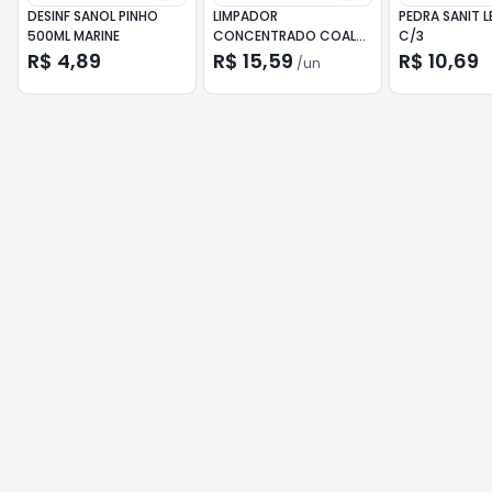
DESINF SANOL PINHO
LIMPADOR
PEDRA SANIT L
500ML MARINE
CONCENTRADO COALA
C/3
CHÁ BRANCO 120ML
R$ 4,89
R$ 15,59
R$ 10,69
/
un