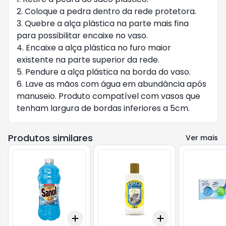
2. Coloque a pedra dentro da rede protetora.
3. Quebre a alça plástica na parte mais fina
para possibilitar encaixe no vaso.
4. Encaixe a alça plástica no furo maior
existente na parte superior da rede.
5. Pendure a alça plástica na borda do vaso.
6. Lave as mãos com água em abundância após
manuseio. Produto compatível com vasos que
tenham largura de bordas inferiores a 5cm.
Produtos similares
Ver mais
Add
Add
+
3
+
5
+
10
+
3
+
5
+
10