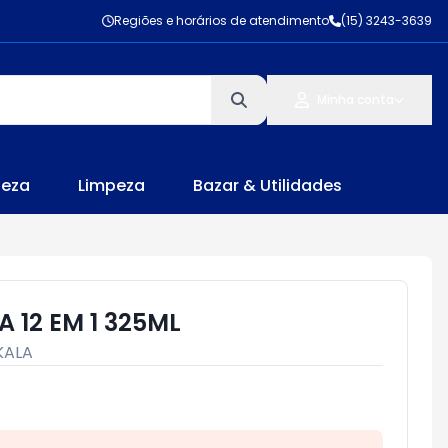
Regiões e horários de atendimento
(15) 3243-3639
Minha conta
leza
Limpeza
Bazar & Utilidades
 12 EM 1 325ML
KALA