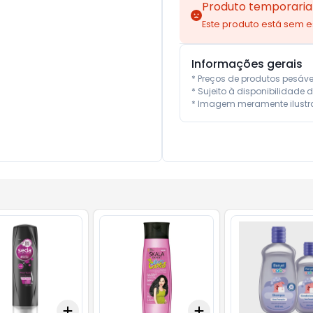
Produto temporaria
Este produto está sem 
Informações gerais
* Preços de produtos pesáv
* Sujeito à disponibilidade d
* Imagem meramente ilustra
Add
Add
10
+
3
+
5
+
10
+
3
+
5
+
10