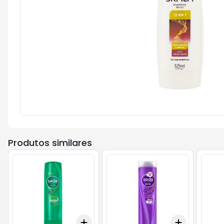
Produtos similares
Add
Add
+
3
+
5
+
10
+
3
+
5
+