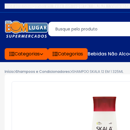
Você está navegando em:
Rede Bom Lugar Ljs - 08,15,19 - Votoranti
Categorias
Categorias
Bebidas Não Alco
Início
Shampoos e Condicionadores
SHAMPOO SKALA 12 EM 1 325ML