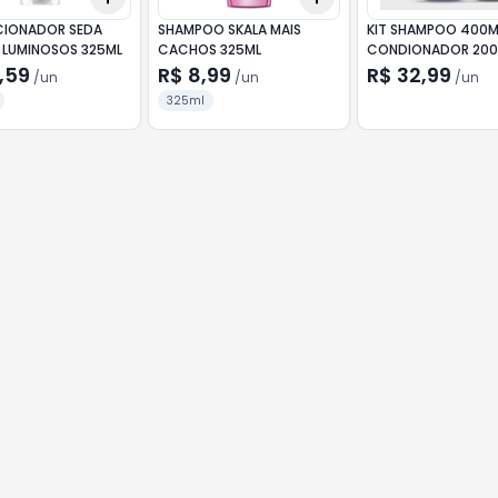
IONADOR SEDA
SHAMPOO SKALA MAIS
KIT SHAMPOO 400M
 LUMINOSOS 325ML
CACHOS 325ML
CONDIONADOR 200
BARUEL SONO TRAN
,59
R$ 8,99
R$ 32,99
/
un
/
un
/
un
325ml