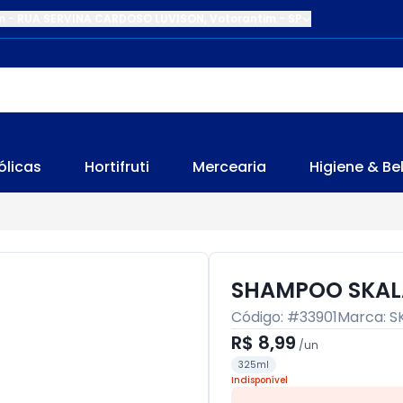
m
-
RUA SERVINA CARDOSO LUVISON
,
Votorantim
-
SP
ólicas
Hortifruti
Mercearia
Higiene & Be
SHAMPOO SKALA
Código: #
33901
Marca:
S
R$ 8,99
/
un
325ml
Indisponível