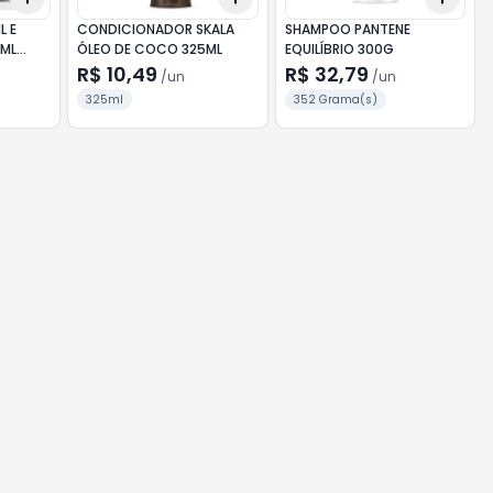
L E
CONDICIONADOR SKALA
SHAMPOO PANTENE
ML
ÓLEO DE COCO 325ML
EQUILÍBRIO 300G
QUILO
R$ 10,49
R$ 32,79
/
un
/
un
325ml
352 Grama(s)