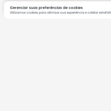
Gerenciar suas preferências de cookies
Utilizamos cookies para otimizar sua experiência e coletar estatíst
Aproveite as nossas prom
Cadastre seu e-mail e receba ofertas ex