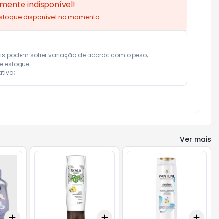
mente indisponível!
estoque disponível no momento.
eis podem sofrer variação de acordo com o peso;

e estoque;

tiva;
Ver mais
Add
Add
Add
+
3
+
5
+
10
+
3
+
5
+
10
+
3