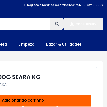
Regiões e horários de atendimento
(15) 3243-3639
Minha conta
leza
Limpeza
Bazar & Utilidades
DOG SEARA KG
ARA
Adicionar ao carrinho
Subtotal:
R$ 0,00