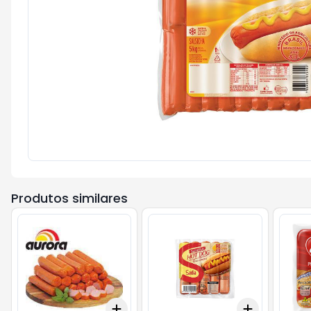
Produtos similares
Add
Add
+
0.6
kg
+
1
kg
+
3
+
5
+