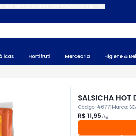
m
-
RUA SERVINA CARDOSO LUVISON
,
Votorantim
-
SP
ólicas
Hortifruti
Mercearia
Higiene & Be
SALSICHA HOT 
Código: #
6771
Marca:
SE
R$ 11,95
/
kg