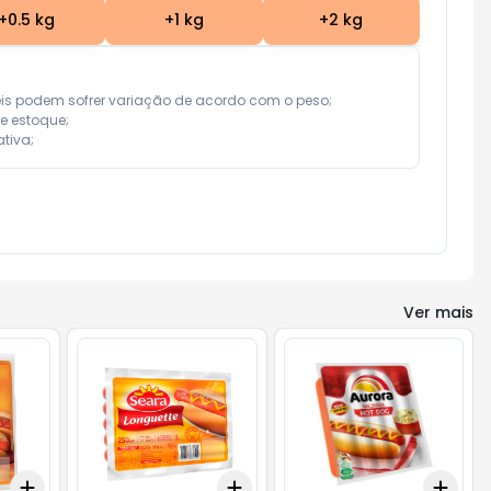
+
0.5
kg
+
1
kg
+
2
kg
eis podem sofrer variação de acordo com o peso;

e estoque;

tiva;
Ver mais
Add
Add
Add
+
3
+
5
+
10
+
3
+
5
+
10
+
3