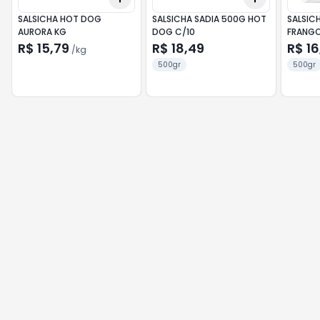
SALSICHA HOT DOG
SALSICHA SADIA 500G HOT
SALSIC
AURORA KG
DOG C/10
FRANG
R$ 15,79
R$ 18,49
R$ 16
/
kg
500gr
500gr