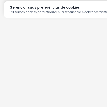
Gerenciar suas preferências de cookies
Utilizamos cookies para otimizar sua experiência e coletar estatíst
Aproveite as nossas prom
Cadastre seu e-mail e receba ofertas ex