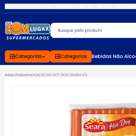
Você está navegando em:
Rede Bom Lugar Ljs - 08,15,19 - Votoranti
Categorias
Categorias
Bebidas Não Alco
Início
Salsicha
SALSICHA HOT DOG SEARA KG