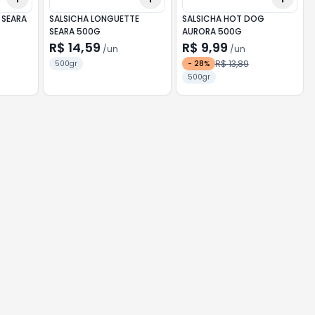
 SEARA
SALSICHA LONGUETTE
SALSICHA HOT DOG
SEARA 500G
AURORA 500G
R$ 14,59
R$ 9,99
/
un
/
un
R$ 13,89
500gr
-
28
%
500gr