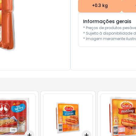
+
0.3
kg
Informações gerais
* Preços de produtos pesáv
* Sujeito à disponibilidade d
* Imagem meramente ilustra
Add
Add
10
+
3
+
5
+
10
+
3
+
5
+
10