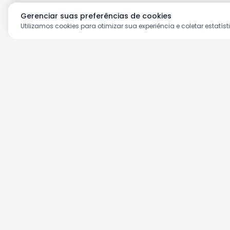
Gerenciar suas preferências de cookies
Utilizamos cookies para otimizar sua experiência e coletar estatíst
Aproveite as nossas prom
Cadastre seu e-mail e receba ofertas ex