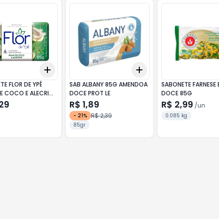
Add
Add
10
+
3
+
5
+
10
+
3
+
5
+
10
E FLOR DE YPÊ
SAB ALBANY 85G AMENDOA
SABONETE FARNESE 
E COCO E ALECRIM
DOCE PROT LE
DOCE 85G
29
R$ 1,89
R$ 2,99
/
un
R$ 2,39
-
21
%
0.085 kg
85gr