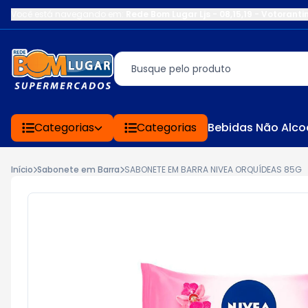
Você está navegando em:
Rede Bom Lugar Ljs - 08,15,19 - Votoranti
Categorias
Categorias
Bebidas Não Alco
Início
Sabonete em Barra
SABONETE EM BARRA NIVEA ORQUÍDEAS 85G