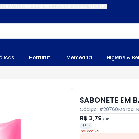
m
-
RUA SERVINA CARDOSO LUVISON
,
Votorantim
-
SP
ólicas
Hortifruti
Mercearia
Higiene & Be
SABONETE EM B
Código: #
29769
Marca:
N
R$ 3,79
/
un
85gr
Indisponível