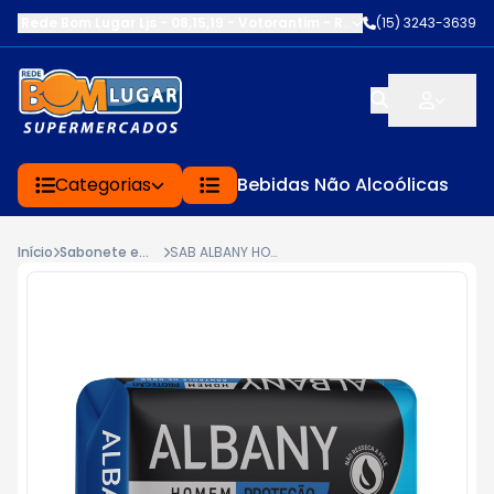
Rede Bom Lugar Ljs - 08,15,19 - Votorantim
-
RUA SERVINA CARDOS
(15) 3243-3639
Categorias
Bebidas Não Alcoólicas
Início
Sabonete em Barra
SAB ALBANY HOMEM 85G CONTR ODOR