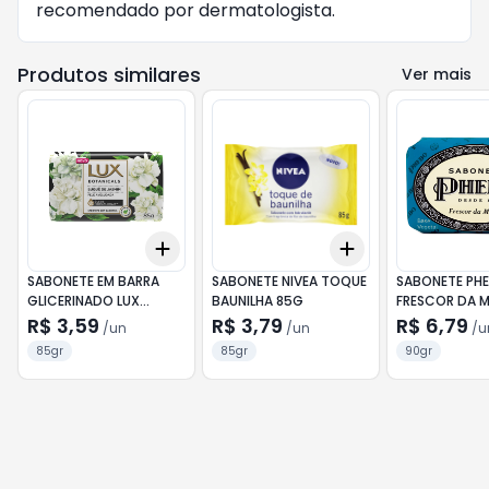
recomendado por dermatologista.
Produtos similares
Ver mais
Add
Add
+
3
+
5
+
10
+
3
+
5
+
10
SABONETE EM BARRA
SABONETE NIVEA TOQUE
SABONETE PH
GLICERINADO LUX
BAUNILHA 85G
FRESCOR DA 
BOTANICALS BUQUÊ DE
90G
R$ 3,59
R$ 3,79
R$ 6,79
/
un
/
un
/
u
JASMIM 85G
85gr
85gr
90gr