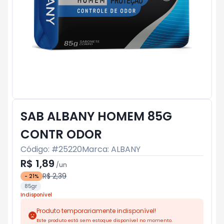
SAB ALBANY HOMEM 85G
CONTR ODOR
Código: #
25220
Marca:
ALBANY
R$ 1,89
/
un
R$ 2,39
-
21
%
85gr
Indisponível
Produto temporariamente indisponível!
Este produto está sem estoque disponível no momento.