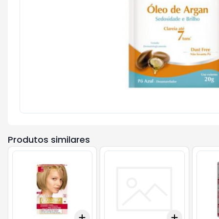
Produtos similares
Add
Add
+
3
+
5
+
10
+
3
+
5
+