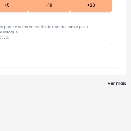
+
5
+
10
+
20
eis podem sofrer variação de acordo com o peso;

e estoque;

tiva;
Ver mais