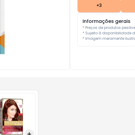
+
3
Informações gerais
* Preços de produtos pesáv
* Sujeito à disponibilidade d
* Imagem meramente ilustra
Add
10
+
3
+
5
+
10