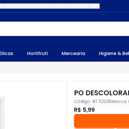
m
-
RUA SERVINA CARDOSO LUVISON
,
Votorantim
-
SP
ólicas
Hortifruti
Mercearia
Higiene & Be
PO DESCOLORA
Código: #
170536
Marca:
R$ 5,99