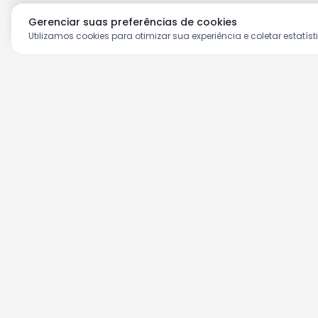
Gerenciar suas preferências de cookies
Utilizamos cookies para otimizar sua experiência e coletar estatíst
Aproveite as nossas prom
Cadastre seu e-mail e receba ofertas ex