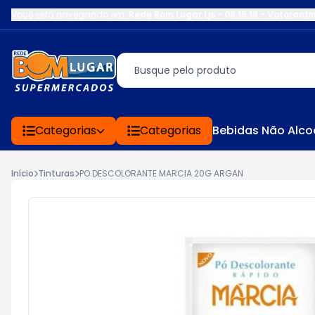
Você está navegando em:
Rede Bom Lugar Ljs - 08,15,19 - Votoranti
Categorias
Categorias
Bebidas Não Alco
Início
Tinturas
PO DESCOLORANTE MARCIA 20G ARGAN