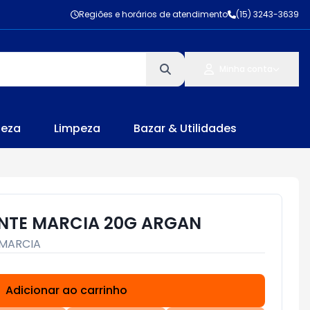
Regiões e horários de atendimento
(15) 3243-3639
Minha conta
leza
Limpeza
Bazar & Utilidades
NTE MARCIA 20G ARGAN
MARCIA
Adicionar ao carrinho
Subtotal:
R$ 0,00