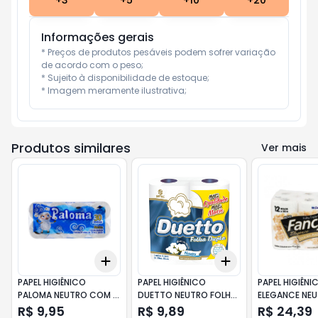
+
3
+
5
+
10
+
20
Informações gerais
* Preços de produtos pesáveis podem sofrer variação 
de acordo com o peso;

* Sujeito à disponibilidade de estoque;

* Imagem meramente ilustrativa;
Produtos similares
Ver mais
Add
Add
+
3
+
5
+
10
+
3
+
5
+
10
PAPEL HIGIÊNICO
PAPEL HIGIÊNICO
PAPEL HIGIÊN
PALOMA NEUTRO COM 8
DUETTO NEUTRO FOLHA
ELEGANCE NE
ROLOS DE 30 METROS
DUPLA COM 4 ROLOS DE
FOLHA TRIPLA
R$ 9,95
R$ 9,89
R$ 24,39