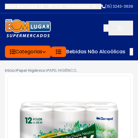
Rede Bom Lugar Ljs - 08,15,19 - Votorantim
-
RUA SERVINA CARDOS
(15) 3243-3639
Categorias
Bebidas Não Alcoólicas
Início
Papel Higiênico
PAPEL HIGIÊNICO FANCY NEUTRO FOLHA DUPLA COM 12 ROLOS DE 30 METROS