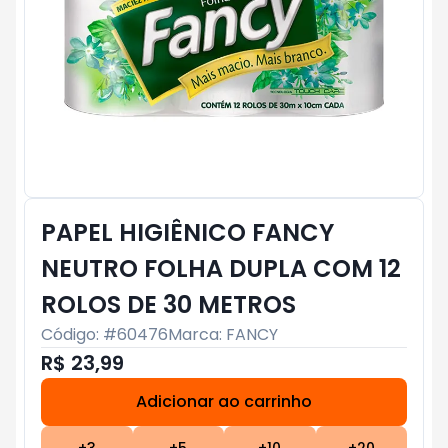
PAPEL HIGIÊNICO FANCY
NEUTRO FOLHA DUPLA COM 12
ROLOS DE 30 METROS
Código: #
60476
Marca:
FANCY
R$ 23,99
Adicionar ao carrinho
Subtotal:
R$ 0