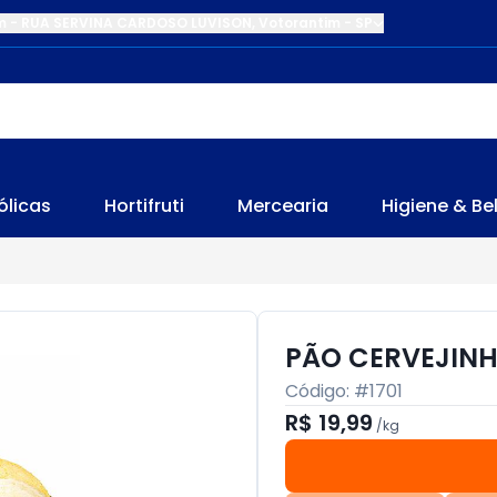
m
-
RUA SERVINA CARDOSO LUVISON
,
Votorantim
-
SP
ólicas
Hortifruti
Mercearia
Higiene & Be
PÃO CERVEJIN
Código: #
1701
R$ 19,99
/
kg