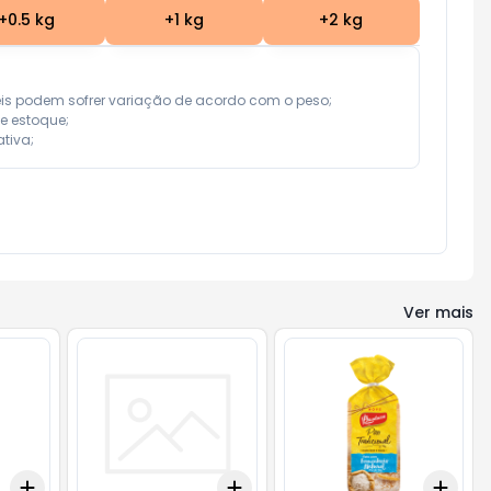
+
0.5
kg
+
1
kg
+
2
kg
eis podem sofrer variação de acordo com o peso;

e estoque;

tiva;
Ver mais
Add
Add
Add
+
3
+
5
+
10
+
3
+
5
+
10
+
3