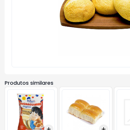
Produtos similares
Add
Add
+
3
+
5
+
10
+
0.3
kg
+