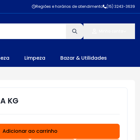
Regiões e horários de atendimento
(15) 3243-3639
Minha conta
leza
Limpeza
Bazar & Utilidades
HA KG
Adicionar ao carrinho
Subtotal:
R$ 0,00