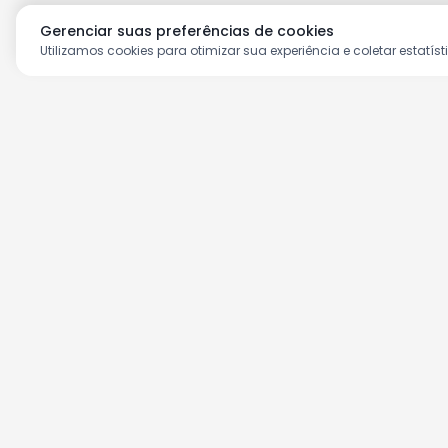
Gerenciar suas preferências de cookies
Utilizamos cookies para otimizar sua experiência e coletar estatíst
Aproveite as nossas prom
Cadastre seu e-mail e receba ofertas ex