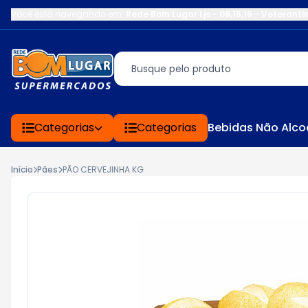
Você está navegando em:
Rede Bom Lugar Ljs - 08,15,19 - Votoranti
Categorias
Categorias
Bebidas Não Alco
Início
Pães
PÃO CERVEJINHA KG