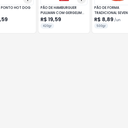
 PONTO HOT DOG
PÃO DE HAMBURGUER
PÃO DE FORMA
PULLMAN COM GERGELIM
TRADICIONAL SEVEN
420G
450G
,59
R$ 19,59
R$ 8,89
/
un
420gr
500gr