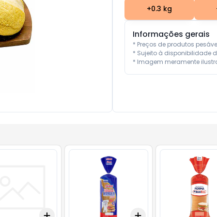
+
0.3
kg
Informações gerais
* Preços de produtos pesáv
* Sujeito à disponibilidade d
* Imagem meramente ilustra
Add
Add
0.5
kg
+
3
+
5
+
10
+
3
+
5
+
10