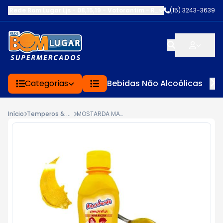
Rede Bom Lugar Ljs - 08,15,19 - Votorantim
-
RUA SERVINA CARDOS
(15) 3243-3639
Categorias
Bebidas Não Alcoólicas
Início
Temperos & Condimentos
MOSTARDA MARPA 180G