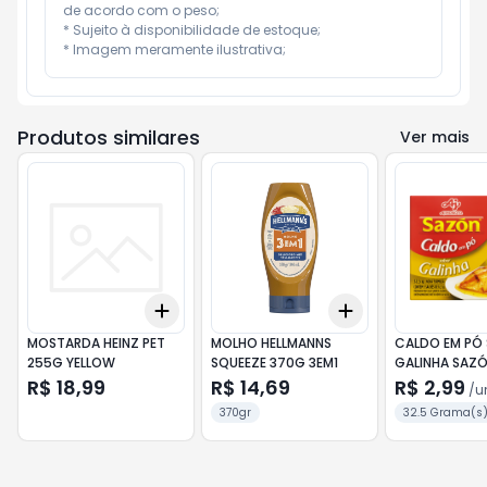
de acordo com o peso;

* Sujeito à disponibilidade de estoque;

* Imagem meramente ilustrativa;
Produtos similares
Ver mais
Add
Add
+
3
+
5
+
10
+
3
+
5
+
10
MOSTARDA HEINZ PET
MOLHO HELLMANNS
CALDO EM PÓ
255G YELLOW
SQUEEZE 370G 3EM1
GALINHA SAZÓ
R$ 18,99
R$ 14,69
R$ 2,99
/
u
370gr
32.5 Grama(s