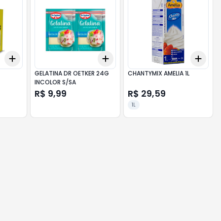
Add
Add
Add
+
3
+
5
+
10
+
3
+
5
+
10
+
3
GELATINA DR OETKER 24G
CHANTYMIX AMELIA 1L
INCOLOR S/SA
R$ 9,99
R$ 29,59
1L