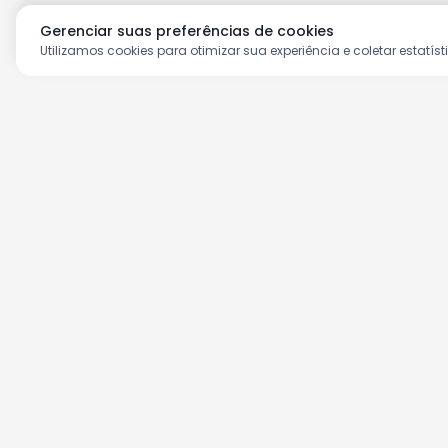
Gerenciar suas preferências de cookies
Utilizamos cookies para otimizar sua experiência e coletar estatíst
Aproveite as nossas prom
Cadastre seu e-mail e receba ofertas ex