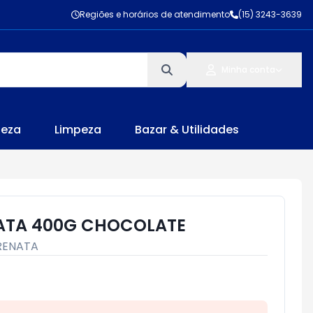
Regiões e horários de atendimento
(15) 3243-3639
Minha conta
leza
Limpeza
Bazar & Utilidades
NATA 400G CHOCOLATE
RENATA