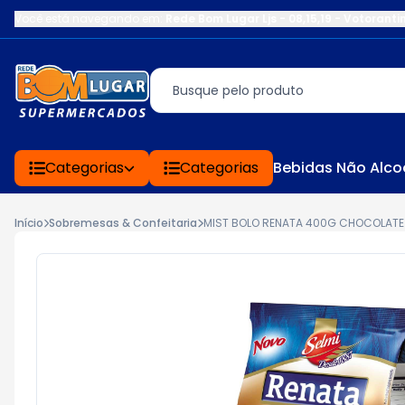
Você está navegando em:
Rede Bom Lugar Ljs - 08,15,19 - Votoranti
Categorias
Categorias
Bebidas Não Alco
Início
Sobremesas & Confeitaria
MIST BOLO RENATA 400G CHOCOLATE