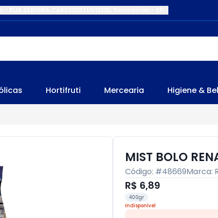
m
-
RUA SERVINA CARDOSO LUVISON
,
Votorantim
-
SP
ólicas
Hortifruti
Mercearia
Higiene & Be
MIST BOLO RE
Código: #
48669
Marca:
R$ 6,89
400gr
Indisponível