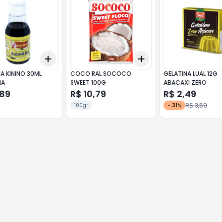
Add
Add
10
+
3
+
5
+
10
+
3
+
5
+
10
A KININO 30ML
COCO RAL SOCOCO
GELATINA LUAL 12G
HA
SWEET 100G
ABACAXI ZERO
,89
R$ 10,79
R$ 2,49
R$ 3,59
100gr
-
31
%