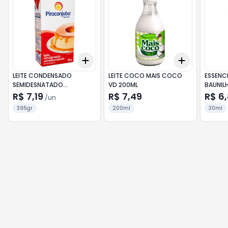
Add
Add
+
3
+
5
+
10
+
3
+
5
+
LEITE CONDENSADO
LEITE COCO MAIS COCO
ESSENCI
SEMIDESNATADO
VD 200ML
BAUNIL
PIRACANJUBA TP 395G
R$ 7,19
R$ 7,49
R$ 6
/
un
395gr
200ml
30ml