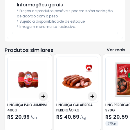
Informações gerais
* Preços de produtos pesáveis podem sofrer variação 
de acordo com o peso;

* Sujeito à disponibilidade de estoque;

* Imagem meramente ilustrativa;
Produtos similares
Ver mais
Add
Add
+
3
+
5
+
10
+
0.6
kg
+
1
kg
LINGUIÇA PAIO JUMIRIM
LINGUIÇA CALABRESA
LING PERDIGA
400G
PERDIGÃO KG
370G
R$ 20,99
R$ 40,69
R$ 20,59
/
un
/
kg
370gr