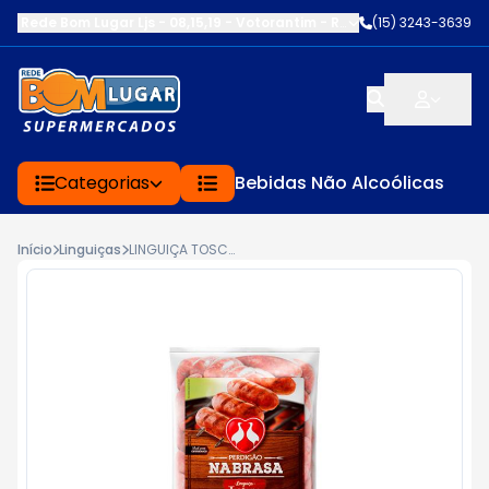
Rede Bom Lugar Ljs - 08,15,19 - Votorantim
-
RUA SERVINA CARDOS
(15) 3243-3639
Categorias
Bebidas Não Alcoólicas
Início
Linguiças
LINGUIÇA TOSCANA PERDIGÃO NA BRASA KG