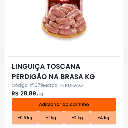
LINGUIÇA TOSCANA
PERDIGÃO NA BRASA KG
Código: #
1379
Marca:
PERDIGAO
R$ 28,89
/
kg
Adicionar ao carrinho
Subtotal:
R$ 0
+
0.6
kg
+
1
kg
+
2
kg
+
4
kg