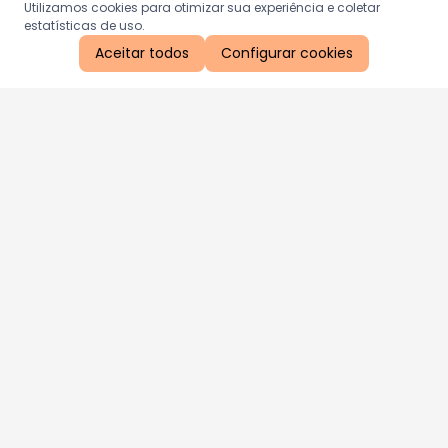
Utilizamos cookies para otimizar sua experiência e coletar
estatísticas de uso.
Aceitar todos
Configurar cookies
Aproveite as nossas promoções!
Cadastre seu e-mail e receba ofertas exclusivas.
QUERO RECEBER