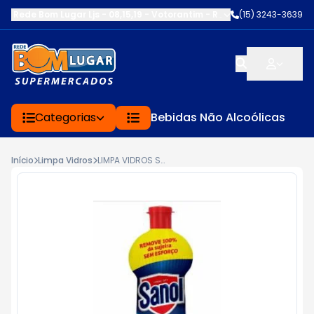
Rede Bom Lugar Ljs - 08,15,19 - Votorantim
-
RUA SERVINA CARDOS
(15) 3243-3639
Categorias
Bebidas Não Alcoólicas
Início
Limpa Vidros
LIMPA VIDROS SANOL 500ML