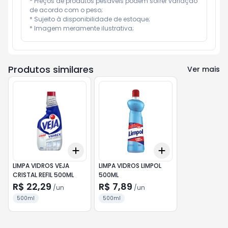
* Preços de produtos pesáveis podem sofrer variação 
de acordo com o peso;

* Sujeito à disponibilidade de estoque;

* Imagem meramente ilustrativa;
Produtos similares
Ver mais
Add
Add
+
3
+
5
+
10
+
3
+
5
+
10
LIMPA VIDROS VEJA
LIMPA VIDROS LIMPOL
CRISTAL REFIL 500ML
500ML
R$ 22,29
R$ 7,89
/
un
/
un
500ml
500ml