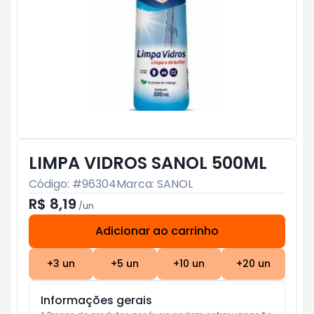
LIMPA VIDROS SANOL 500ML
Código: #
96304
Marca:
SANOL
R$ 8,19
/
un
Adicionar ao carrinho
Subtotal:
R$ 0
+
3
un
+
5
un
+
10
un
+
20
un
Informações gerais