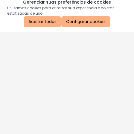
Gerenciar suas preferências de cookies
Utilizamos cookies para otimizar sua experiência e coletar
estatísticas de uso.
Aceitar todos
Configurar cookies
Aproveite as nossas promoções!
Cadastre seu e-mail e receba ofertas exclusivas.
QUERO RECEBER