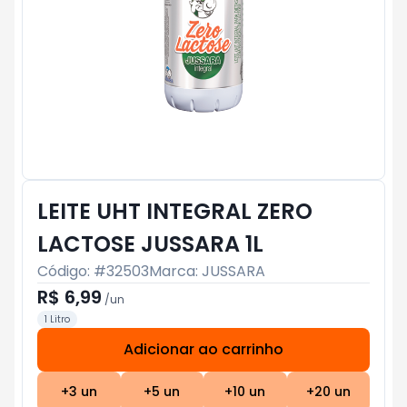
LEITE UHT INTEGRAL ZERO
LACTOSE JUSSARA 1L
Código: #
32503
Marca:
JUSSARA
R$ 6,99
/
un
1 Litro
Adicionar ao carrinho
Subtotal:
R$ 0
+
3
un
+
5
un
+
10
un
+
20
un