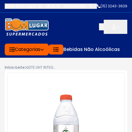
Rede Bom Lugar Ljs - 08,15,19 - Votorantim
-
RUA SERVINA CARDOS
(15) 3243-3639
Categorias
Bebidas Não Alcoólicas
Início
Leite
LEITE UHT INTEGRAL ZERO LACTOSE JUSSARA 1L