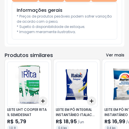
Informações gerais
* Preços de produtos pesáveis podem sofrer variação 
de acordo com o peso;

* Sujeito à disponibilidade de estoque;

* Imagem meramente ilustrativa;
Produtos similares
Ver mais
Add
Add
+
3
+
5
+
10
+
3
+
5
+
10
LEITE UHT COOPER RITA
LEITE EM PÓ INTEGRAL
LEITE EM PÓ I
1L SEMIDESNAT
INSTANTÂNEO ITALAC
INSTANTÂNEO
SACHÊ 400G
SACHÊ 400G
R$ 5,79
R$ 18,95
R$ 16,99
/
un
/
1.0 lt
0.4 kg
0.4 kg