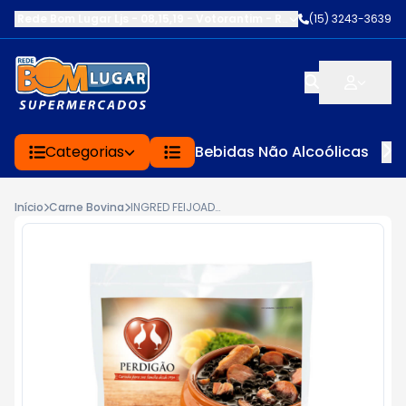
Rede Bom Lugar Ljs - 08,15,19 - Votorantim
-
RUA SERVINA CARDOS
(15) 3243-3639
Categorias
Bebidas Não Alcoólicas
Início
Carne Bovina
INGRED FEIJOADA PERDIGAO 880G