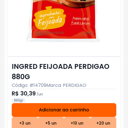
INGRED FEIJOADA PERDIGAO
880G
Código: #
14709
Marca:
PERDIGAO
R$ 30,39
/
un
880gr
Adicionar ao carrinho
Subtotal:
R$ 0
+
3
un
+
5
un
+
10
un
+
20
un