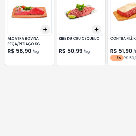
Add
Add
+
0.6
kg
+
1
kg
+
0.3
kg
+
0.5
kg
ALCATRA BOVINA
KIBE KG CRU C/QUEIJO
CONTRA FILÉ 
PEÇA/PEDAÇO KG
R$ 58,90
R$ 50,99
R$ 51,90
/
kg
/
kg
/
R$ 59,
-
13
%