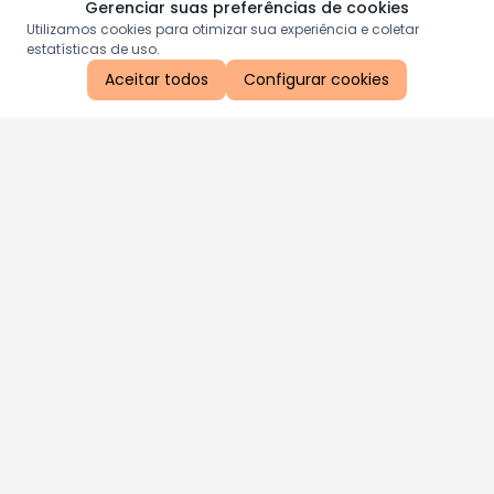
Gerenciar suas preferências de cookies
Utilizamos cookies para otimizar sua experiência e coletar
estatísticas de uso.
Aceitar todos
Configurar cookies
Aproveite as nossas promoções!
Cadastre seu e-mail e receba ofertas exclusivas.
QUERO RECEBER