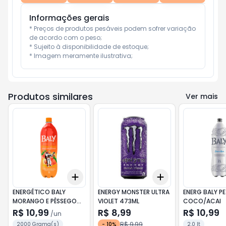
Informações gerais
* Preços de produtos pesáveis podem sofrer variação 
de acordo com o peso;

* Sujeito à disponibilidade de estoque;

* Imagem meramente ilustrativa;
Produtos similares
Ver mais
Add
Add
+
3
+
5
+
10
+
3
+
5
+
10
ENERGÉTICO BALY
ENERGY MONSTER ULTRA
ENERG BALY PE
MORANGO E PÊSSEGO
VIOLET 473ML
COCO/ACAI
PET 2L
R$ 10,99
R$ 8,99
R$ 10,99
/
un
R$ 9,99
2000 Grama(s)
-
10
%
2.0 lt