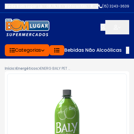
Rede Bom Lugar Ljs - 08,15,19 - Votorantim
-
RUA SERVINA CARDOS
(15) 3243-3639
Categorias
Bebidas Não Alcoólicas
Início
Energéticos
ENERG BALY PET 2L MACA VERDE