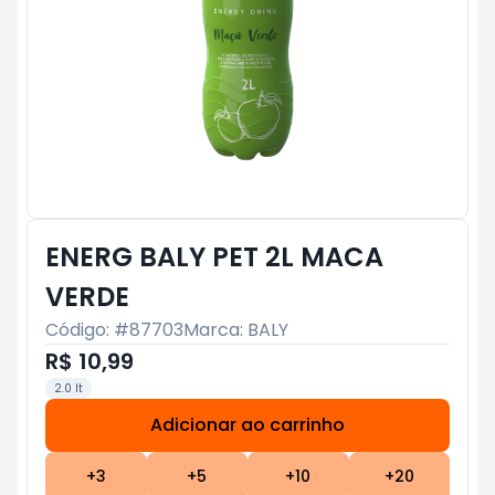
ENERG BALY PET 2L MACA
VERDE
Código: #
87703
Marca:
BALY
R$ 10,99
2.0 lt
Adicionar ao carrinho
Subtotal:
R$ 0
+
3
+
5
+
10
+
20