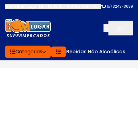
Rede Bom Lugar Ljs - 08,15,19 - Votorantim
-
RUA SERVINA CARDOS
(15) 3243-3639
Categorias
Bebidas Não Alcoólicas