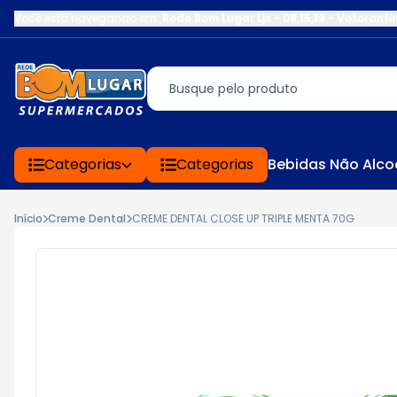
Você está navegando em:
Rede Bom Lugar Ljs - 08,15,19 - Votoranti
Categorias
Categorias
Bebidas Não Alco
Início
Creme Dental
CREME DENTAL CLOSE UP TRIPLE MENTA 70G