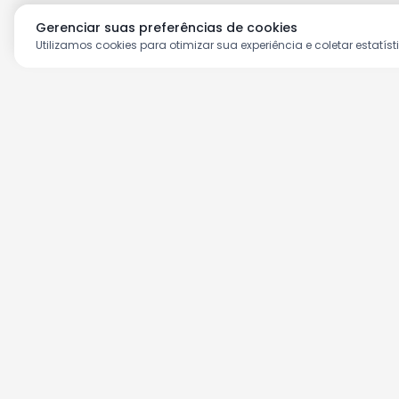
Gerenciar suas preferências de cookies
Utilizamos cookies para otimizar sua experiência e coletar estatíst
Aproveite as nossas prom
Cadastre seu e-mail e receba ofertas ex