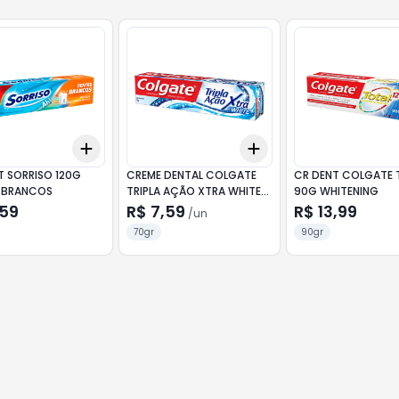
Add
Add
10
+
3
+
5
+
10
+
3
+
5
+
10
T SORRISO 120G
CREME DENTAL COLGATE
CR DENT COLGATE T
 BRANCOS
TRIPLA AÇÃO XTRA WHITE
90G WHITENING
70G
,59
R$ 7,59
R$ 13,99
/
un
70gr
90gr