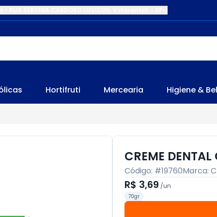
m
-
RUA SERVINA CARDOSO LUVISON
,
Votorantim
-
SP
ólicas
Hortifruti
Mercearia
Higiene & Be
CREME DENTAL 
Código: #
19760
Marca:
C
R$ 3,69
/
un
70gr