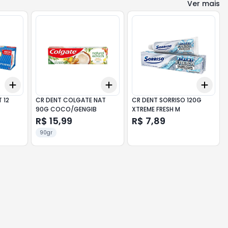
Ver mais
Add
Add
Add
+
3
+
5
+
10
+
3
+
5
+
10
+
3
 12
CR DENT COLGATE NAT
CR DENT SORRISO 120G
90G COCO/GENGIB
XTREME FRESH M
R$ 15,99
R$ 7,89
90gr