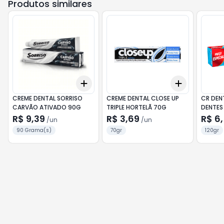
Produtos similares
Add
Add
+
3
+
5
+
10
+
3
+
5
+
CREME DENTAL SORRISO
CREME DENTAL CLOSE UP
CR DEN
CARVÃO ATIVADO 90G
TRIPLE HORTELÃ 70G
DENTES
R$ 9,39
R$ 3,69
R$ 6
/
un
/
un
90 Grama(s)
70gr
120gr