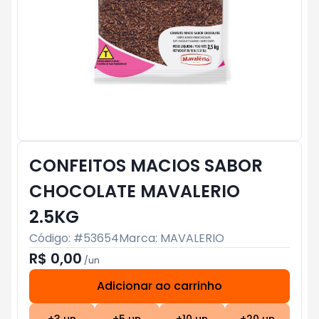
CONFEITOS MACIOS SABOR
CHOCOLATE MAVALERIO
2.5KG
Código: #
53654
Marca:
MAVALERIO
R$ 0,00
/
un
Adicionar ao carrinho
Subtotal:
R$ 0