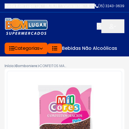
Rede Bom Lugar Ljs - 08,15,19 - Votorantim
-
RUA SERVINA CARDOS
(15) 3243-3639
Categorias
Bebidas Não Alcoólicas
Início
Bomboniere
CONFEITOS MACIOS SABOR CHOCOLATE MAVALERIO 2.5KG