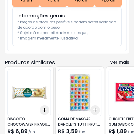
+
3
un
+
5
un
+
10
un
+
20
un
Informações gerais
* Preços de produtos pesáveis podem sofrer variação 
de acordo com o peso;

* Sujeito à disponibilidade de estoque;

* Imagem meramente ilustrativa;
Produtos similares
Ver mais
Add
Add
+
3
+
5
+
10
+
3
+
5
+
10
BISCOITO
GOMA DE MASCAR
CHICLETE FREE
CHOCOWAFER PIRAQUÊ
DANCLETS TUTTI FRUTTI
GUM SABOR OR
COBERTURA DE
13,5G
CHERRY 8G
R$ 6,89
R$ 3,59
R$ 1,89
/
un
/
un
/
u