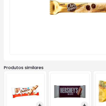
Produtos similares
Add
Add
+
3
+
5
+
10
+
3
+
5
+