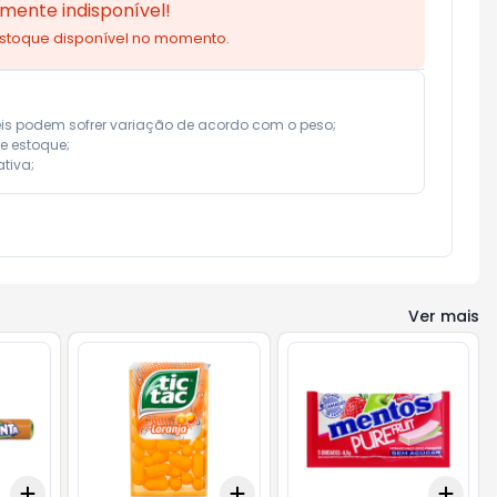
mente indisponível!
estoque disponível no momento.
eis podem sofrer variação de acordo com o peso;

e estoque;

tiva;
Ver mais
Add
Add
Add
+
3
+
5
+
10
+
3
+
5
+
10
+
3