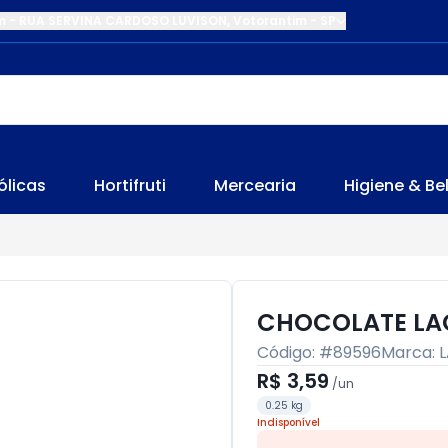
m
-
RUA SERVINA CARDOSO LUVISON
,
Votorantim
-
SP
ólicas
Hortifruti
Mercearia
Higiene & Be
CHOCOLATE LA
Código: #
89596
Marca:
R$ 3,59
/
un
0.25 kg
Indisponível