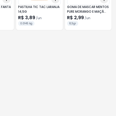
K FANTA
PASTILHA TIC TAC LARANJA
GOMA DE MASCAR MENTOS
14,5G
PURE MORANGO E MAÇÃ
8,5G
R$ 3,89
R$ 2,99
/
un
/
un
0.0145 kg
8,5gr