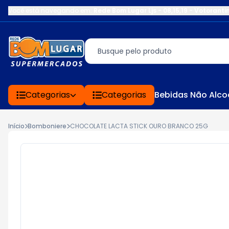
Você está navegando em:
Rede Bom Lugar Ljs - 08,15,19 - Votoranti
Categorias
Categorias
Bebidas Não Alco
Início
Bomboniere
CHOCOLATE LACTA STICK OURO BRANCO 25G