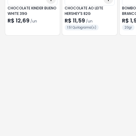
CHOCOLATE KINDER BUENO
CHOCOLATE AO LEITE
BOMBO
WHITE 39G
HERSHEY'S 82G
BRANC
R$ 12,69
R$ 11,59
R$ 1,
/
un
/
un
1.51 Quilograma(s)
20gr