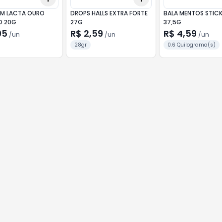
M LACTA OURO
DROPS HALLS EXTRA FORTE
BALA MENTOS STIC
O 20G
27G
37,5G
95
R$ 2,59
R$ 4,59
/
un
/
un
/
un
28gr
0.6 Quilograma(s)