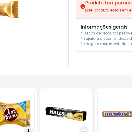
Produto temporaria
Este produto está sem 
Informações gerais
* Preços de produtos pesáv
* Sujeito à disponibilidade d
* Imagem meramente ilustra
Add
Add
10
+
3
+
5
+
10
+
3
+
5
+
10