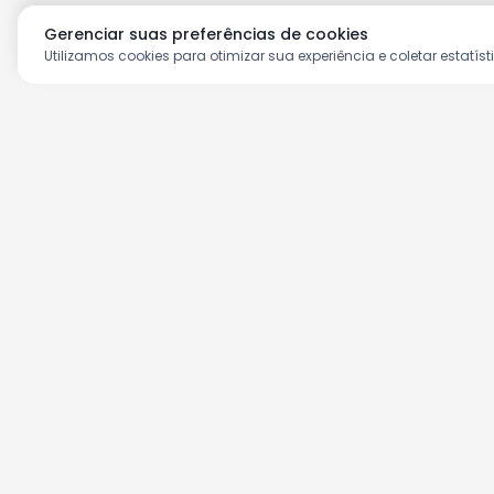
Gerenciar suas preferências de cookies
Utilizamos cookies para otimizar sua experiência e coletar estatíst
Aproveite as nossas prom
Cadastre seu e-mail e receba ofertas ex