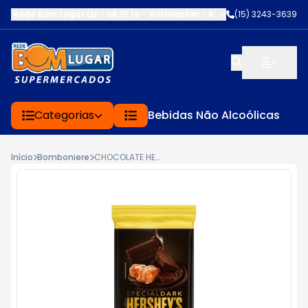
Rede Bom Lugar Ljs - 08,15,19 - Votorantim
-
RUA SERVINA CARDOS
(15) 3243-3639
Categorias
Bebidas Não Alcoólicas
Início
Bomboniere
CHOCOLATE HERSHEY'S SPECIAL DARK AMARGO 60% CACAU CARAMEL N SALT 85G