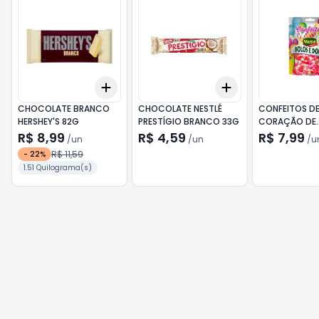
Add
Add
+
3
+
5
+
10
+
3
+
5
+
10
CHOCOLATE BRANCO
CHOCOLATE NESTLÉ
CONFEITOS D
HERSHEY'S 82G
PRESTÍGIO BRANCO 33G
CORAÇÃO DE
CHOCOLATE 
R$ 8,99
R$ 4,59
R$ 7,99
/
un
/
un
/
u
50G
R$ 11,59
-
22
%
1.51 Quilograma(s)