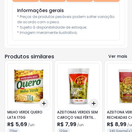
Informações gerais
* Preços de produtos pesáveis podem sofrer variação 
de acordo com o peso;

* Sujeito à disponibilidade de estoque;

* Imagem meramente ilustrativa;
Produtos similares
Ver mais
Add
Add
+
3
+
5
+
10
+
3
+
5
+
10
MILHO VERDE QUERO
AZEITONAS VERDES SEM
AZEITONA VER
LATA 170G
CAROÇO VALE FÉRTIL
RECHEADAS 
SACHÊ 120G
PIMENTÃO VALE
R$ 5,69
R$ 7,99
R$ 8,99
/
un
/
un
/
u
SACHÊ 150G
170gr
120gr
240 Grama(s)