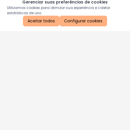
Gerenciar suas preferências de cookies
Utilizamos cookies para otimizar sua experiência e coletar
estatísticas de uso.
Aceitar todos
Configurar cookies
Aproveite as nossas promoções!
Cadastre seu e-mail e receba ofertas exclusivas.
QUERO RECEBER