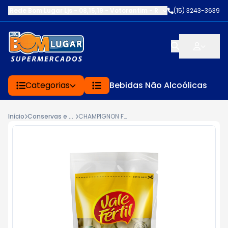
Rede Bom Lugar Ljs - 08,15,19 - Votorantim
-
RUA SERVINA CARDOS
(15) 3243-3639
Categorias
Bebidas Não Alcoólicas
Início
Conservas e Enlatados
CHAMPIGNON FATIADO VALE FÉRTIL SACHÊ 100G