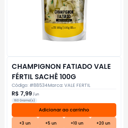
CHAMPIGNON FATIADO VALE
FÉRTIL SACHÊ 100G
Código: #
88534
Marca:
VALE FERTIL
R$ 7,99
/
un
160 Grama(s)
Adicionar ao carrinho
Subtotal:
R$ 0
+
3
un
+
5
un
+
10
un
+
20
un