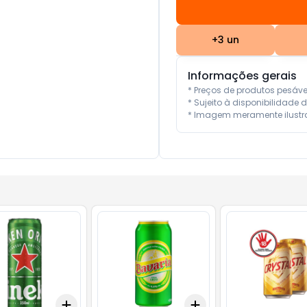
+
3
un
Informações gerais
* Preços de produtos pesáv
* Sujeito à disponibilidade d
* Imagem meramente ilustra
Add
Add
10
+
3
+
5
+
10
+
3
+
5
+
10