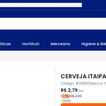
m
-
RUA SERVINA CARDOSO LUVISON
,
Votorantim
-
SP
ólicas
Hortifruti
Mercearia
Higiene & Be
CERVEJA ITAIPA
Código: #
28900
Marca:
I
R$ 2,79
/
un
R$ 2,99
-
7
%
350ML