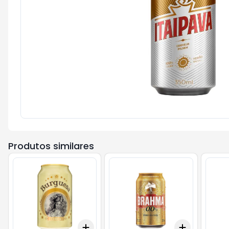
Produtos similares
Add
Add
+
3
+
5
+
10
+
3
+
5
+