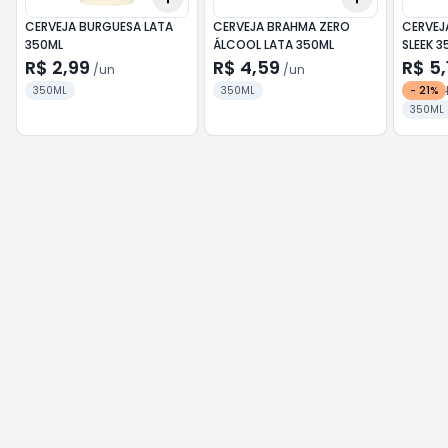
CERVEJA BURGUESA LATA
CERVEJA BRAHMA ZERO
CERVEJA
350ML
ÁLCOOL LATA 350ML
SLEEK 3
R$ 2,99
R$ 4,59
R$ 5,
/
un
/
un
350ML
350ML
-
21
%
350ML