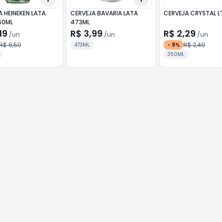
 HEINEKEN LATA
CERVEJA BAVARIA LATA
CERVEJA CRYSTAL L
50ML
473ML
19
R$ 3,99
R$ 2,29
/
un
/
un
/
un
R$ 6,59
R$ 2,49
473ML
-
8
%
350ML