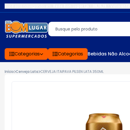
Você está navegando em:
Rede Bom Lugar Ljs - 08,15,19 - Votoranti
Categorias
Categorias
Bebidas Não Alco
Início
Cerveja Lata
CERVEJA ITAIPAVA PILSEN LATA 350ML