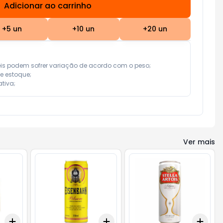
Adicionar ao carrinho
Subtotal:
R$ 0,00
+
5
un
+
10
un
+
20
un
eis podem sofrer variação de acordo com o peso;

e estoque;

tiva;
Ver mais
Add
Add
Add
+
3
+
5
+
10
+
3
+
5
+
10
+
3