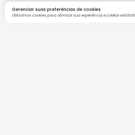
Gerenciar suas preferências de cookies
Utilizamos cookies para otimizar sua experiência e coletar estatíst
Aproveite as nossas prom
Cadastre seu e-mail e receba ofertas ex