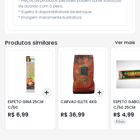
* Preços de produtos pesáveis podem sofrer variação 
de acordo com o peso;

* Sujeito à disponibilidade de estoque;

* Imagem meramente ilustrativa;
Produtos similares
Ver mais
Add
Add
+
3
+
5
+
10
+
3
+
5
+
10
ESPETO GINA 25CM
CARVAO ELLITE 4KG
ESPETO GABO
C/50
C/50 25CM
R$ 6,99
R$ 36,99
R$ 4,99
50un