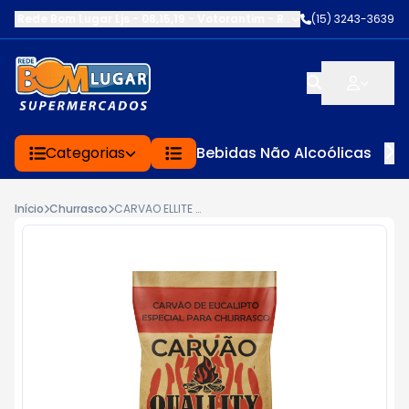
Rede Bom Lugar Ljs - 08,15,19 - Votorantim
-
RUA SERVINA CARDOS
(15) 3243-3639
Categorias
Bebidas Não Alcoólicas
Início
Churrasco
CARVAO ELLITE 2KG