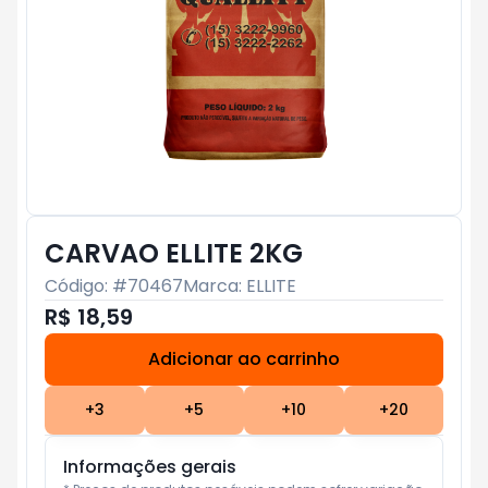
CARVAO ELLITE 2KG
Código: #
70467
Marca:
ELLITE
R$ 18,59
Adicionar ao carrinho
Subtotal:
R$ 0
+
3
+
5
+
10
+
20
Informações gerais