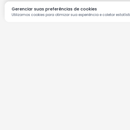
Gerenciar suas preferências de cookies
Utilizamos cookies para otimizar sua experiência e coletar estatíst
Aproveite as nossas prom
Cadastre seu e-mail e receba ofertas ex