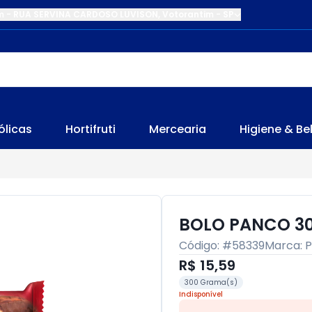
m
-
RUA SERVINA CARDOSO LUVISON
,
Votorantim
-
SP
ólicas
Hortifruti
Mercearia
Higiene & Be
BOLO PANCO 3
Código: #
58339
Marca:
R$ 15,59
300 Grama(s)
Indisponível