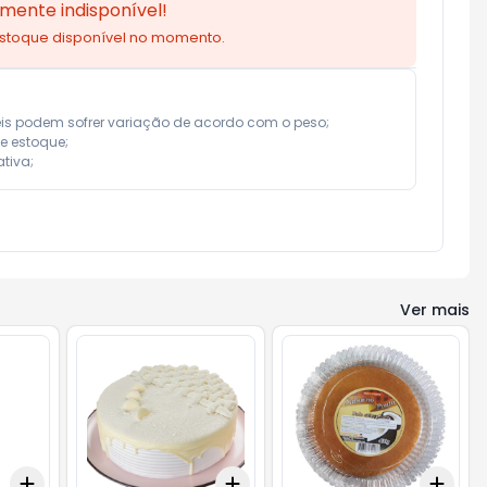
mente indisponível!
estoque disponível no momento.
eis podem sofrer variação de acordo com o peso;

e estoque;

tiva;
Ver mais
Add
Add
Add
+
3
+
5
+
10
+
3
+
5
+
10
+
3