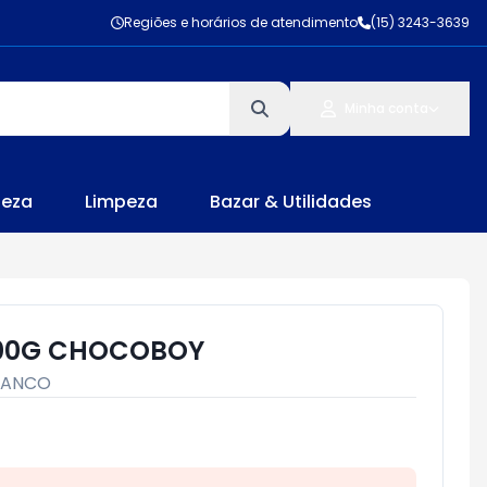
Regiões e horários de atendimento
(15) 3243-3639
Minha conta
leza
Limpeza
Bazar & Utilidades
00G CHOCOBOY
PANCO