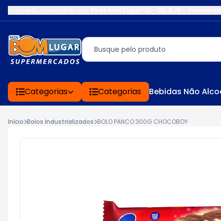
Você está navegando em:
Rede Bom Lugar Ljs - 08,15,19 - Votoranti
Categorias
Categorias
Bebidas Não Alco
Início
Bolos Industrializados
BOLO PANCO 300G CHOCOBOY