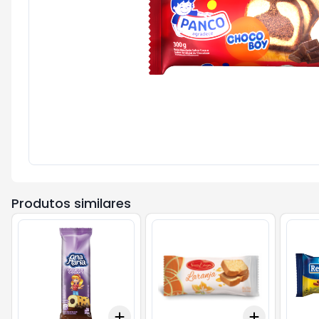
Produtos similares
Add
Add
+
3
+
5
+
10
+
3
+
5
+