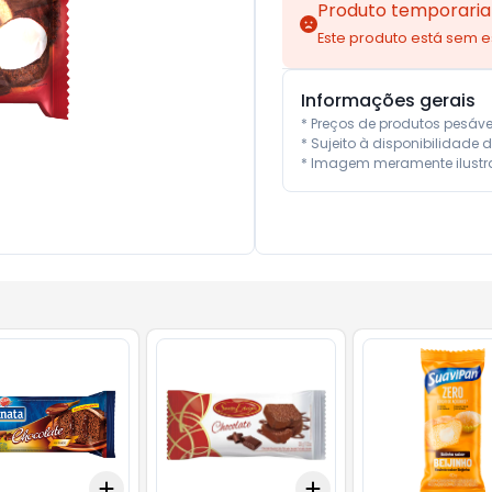
Produto temporaria
Este produto está sem 
Informações gerais
* Preços de produtos pesáv
* Sujeito à disponibilidade d
* Imagem meramente ilustra
Add
Add
10
+
3
+
5
+
10
+
3
+
5
+
10