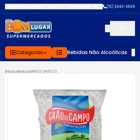
Rede Bom Lugar Ljs - 08,15,19 - Votorantim
-
RUA SERVINA CARDOS
(15) 3243-3639
Categorias
Bebidas Não Alcoólicas
Início
Arroz
ARROZ GRÃO DE CAMPO 1KG