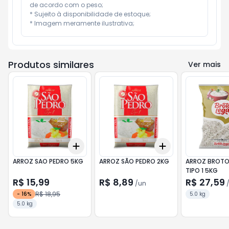
de acordo com o peso;

* Sujeito à disponibilidade de estoque;

* Imagem meramente ilustrativa;
Produtos similares
Ver mais
Add
Add
+
3
+
5
+
10
+
3
+
5
+
10
ARROZ SAO PEDRO 5KG
ARROZ SÃO PEDRO 2KG
ARROZ BROTO
TIPO 1 5KG
R$ 15,99
R$ 8,89
R$ 27,59
/
un
R$ 18,95
-
16
%
5.0 kg
5.0 kg