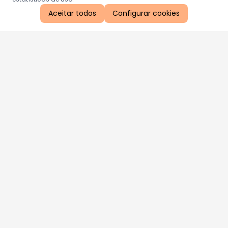
Aceitar todos
Configurar cookies
Aproveite as nossas promoções!
Cadastre seu e-mail e receba ofertas exclusivas.
QUERO RECEBER