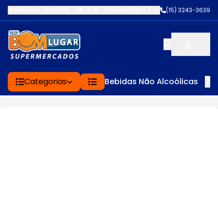
Rede Bom Lugar Ljs - 08,15,19 - Votorantim
-
RUA SERVINA CARDOS
(15) 3243-3639
Categorias
Bebidas Não Alcoólicas