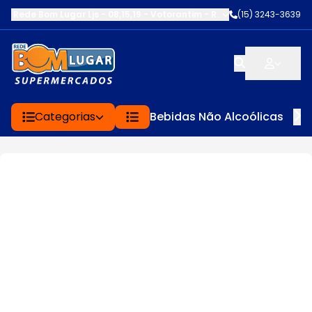
Rede Bom Lugar Ljs - 08,15,19 - Votorantim
-
RUA SERVINA CARDOS
(15) 3243-3639
Categorias
Bebidas Não Alcoólicas