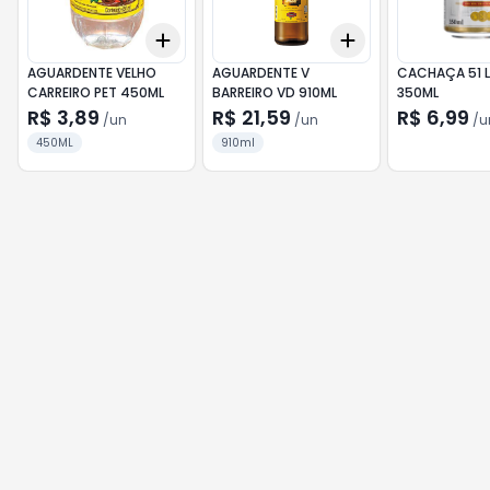
Add
Add
+
3
+
5
+
10
+
3
+
5
+
10
AGUARDENTE VELHO
AGUARDENTE V
CACHAÇA 51 
CARREIRO PET 450ML
BARREIRO VD 910ML
350ML
R$ 3,89
R$ 21,59
R$ 6,99
/
un
/
un
/
u
450ML
910ml