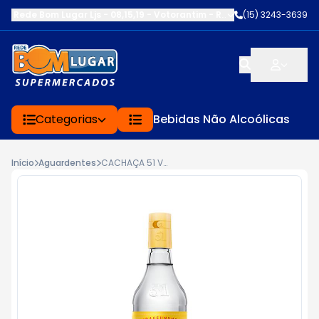
Rede Bom Lugar Ljs - 08,15,19 - Votorantim
-
RUA SERVINA CARDOS
(15) 3243-3639
Categorias
Bebidas Não Alcoólicas
Início
Aguardentes
CACHAÇA 51 VD 965ML