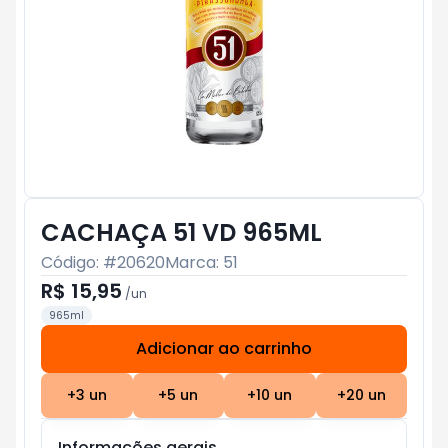
CACHAÇA 51 VD 965ML
Código: #
20620
Marca:
51
R$ 15,95
/
un
965ml
Adicionar ao carrinho
Subtotal:
R$ 0
+
3
un
+
5
un
+
10
un
+
20
un
Informações gerais