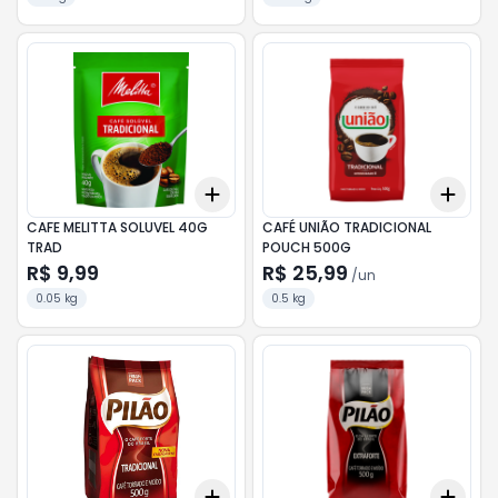
Add
Add
+
3
+
5
+
10
+
3
CAFE MELITTA SOLUVEL 40G
CAFÉ UNIÃO TRADICIONAL
TRAD
POUCH 500G
R$ 9,99
R$ 25,99
/
un
0.05 kg
0.5 kg
Add
Add
+
3
+
5
+
10
+
3