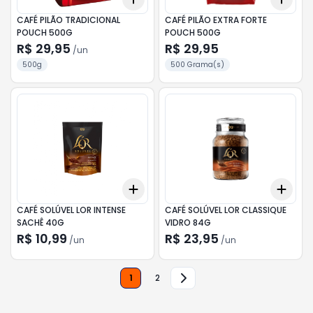
CAFÉ PILÃO TRADICIONAL
CAFÉ PILÃO EXTRA FORTE
POUCH 500G
POUCH 500G
R$ 29,95
R$ 29,95
/
un
500g
500 Grama(s)
Add
Add
+
3
+
5
+
10
+
3
CAFÉ SOLÚVEL LOR INTENSE
CAFÉ SOLÚVEL LOR CLASSIQUE
SACHÊ 40G
VIDRO 84G
R$ 10,99
R$ 23,95
/
un
/
un
1
2