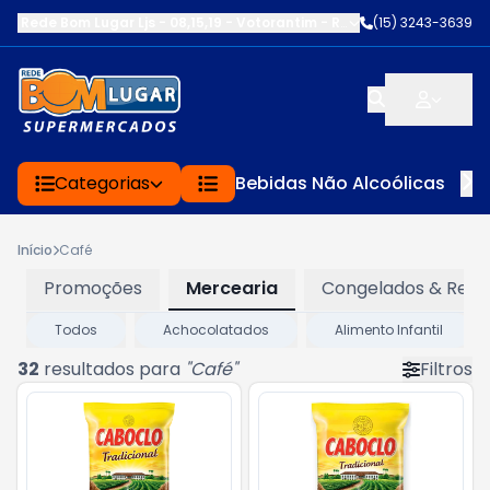
Rede Bom Lugar Ljs - 08,15,19 - Votorantim
-
RUA SERVINA CARDOS
(15) 3243-3639
Categorias
Bebidas Não Alcoólicas
Início
Café
Promoções
Mercearia
Congelados & Refr
Todos
Achocolatados
Alimento Infantil
32
resultados para
"
Café
"
Filtros