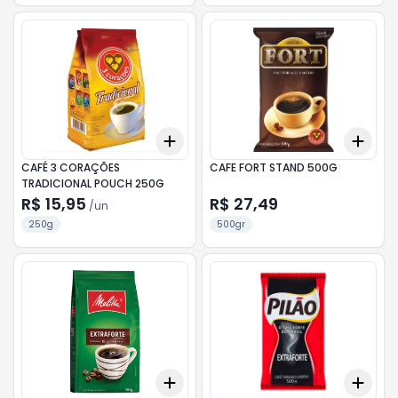
Add
Add
+
3
+
5
+
10
+
3
CAFÉ 3 CORAÇÕES
CAFE FORT STAND 500G
TRADICIONAL POUCH 250G
R$ 15,95
R$ 27,49
/
un
250g
500gr
Add
Add
+
3
+
5
+
10
+
3