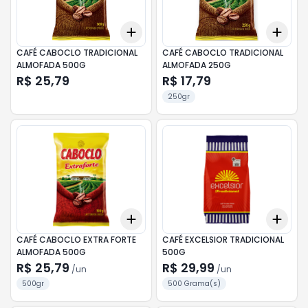
Add
Add
+
3
+
5
+
10
+
3
CAFÉ CABOCLO TRADICIONAL
CAFÉ CABOCLO TRADICIONAL
ALMOFADA 500G
ALMOFADA 250G
R$ 25,79
R$ 17,79
250gr
Add
Add
+
3
+
5
+
10
+
3
CAFÉ CABOCLO EXTRA FORTE
CAFÉ EXCELSIOR TRADICIONAL
ALMOFADA 500G
500G
R$ 25,79
R$ 29,99
/
un
/
un
500gr
500 Grama(s)