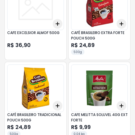
Add
Add
+
3
+
5
+
10
+
3
CAFE EXCELSIOR ALMOF 500G
CAFÉ BRASILEIRO EXTRA FORTE
POUCH 500G
R$ 36,90
R$ 24,89
500g
Add
Add
+
3
+
5
+
10
+
3
CAFÉ BRASILEIRO TRADICIONAL
CAFE MELITTA SOLUVEL 40G EXT
POUCH 500G
FORTE
R$ 24,89
R$ 9,99
500g
0.04 kg