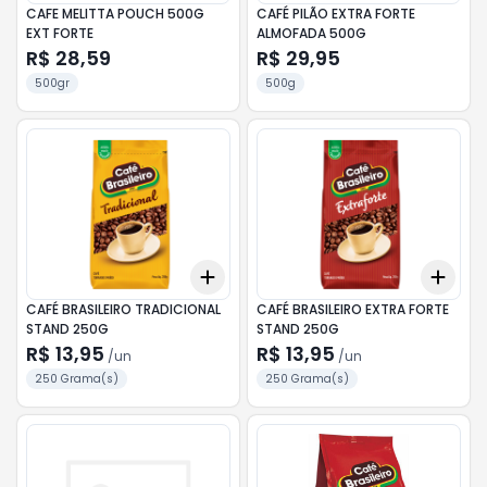
CAFE MELITTA POUCH 500G
CAFÉ PILÃO EXTRA FORTE
EXT FORTE
ALMOFADA 500G
R$ 28,59
R$ 29,95
500gr
500g
Add
Add
+
3
+
5
+
10
+
3
CAFÉ BRASILEIRO TRADICIONAL
CAFÉ BRASILEIRO EXTRA FORTE
STAND 250G
STAND 250G
R$ 13,95
R$ 13,95
/
un
/
un
250 Grama(s)
250 Grama(s)