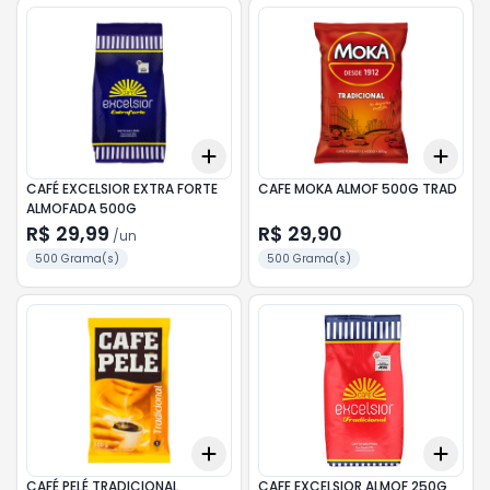
Add
Add
+
3
+
5
+
10
+
3
CAFÉ EXCELSIOR EXTRA FORTE
CAFE MOKA ALMOF 500G TRAD
ALMOFADA 500G
R$ 29,99
R$ 29,90
/
un
500 Grama(s)
500 Grama(s)
Add
Add
+
3
+
5
+
10
+
3
CAFÉ PELÉ TRADICIONAL
CAFE EXCELSIOR ALMOF 250G