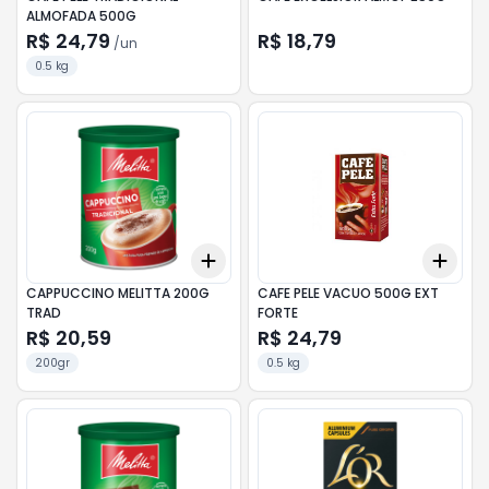
ALMOFADA 500G
R$ 24,79
R$ 18,79
/
un
0.5 kg
Add
Add
+
3
+
5
+
10
+
3
CAPPUCCINO MELITTA 200G
CAFE PELE VACUO 500G EXT
TRAD
FORTE
R$ 20,59
R$ 24,79
200gr
0.5 kg