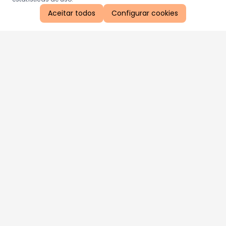
Aceitar todos
Configurar cookies
Aproveite as nossas promoções!
Cadastre seu e-mail e receba ofertas exclusivas.
QUERO RECEBER